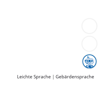
ung
Wirtschaft
Gesundheit
Umwelt
limaschutz
Tourismus
Bekanntmachungen
ild
Leichte Sprache
|
Gebärdensprache