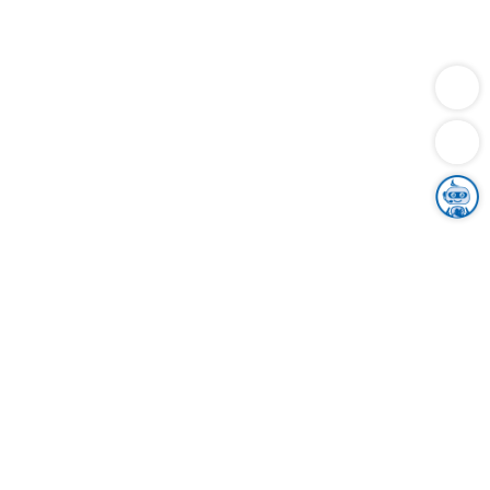
Dienstleistungen
Bauen
Lebensunterhalt & Soziales
Verkehr
Familie
Migration & Integration
Sicherheit & Ordnung
Wirtschaft
Gesundheit
Umwelt
Unsere Ämter
Landkreis & Verwaltung
Der Ortenaukreis
Gesundheit, Sicherheit & Soziales
Bildung
Zuwanderung
Ländlicher Raum
Klimaschutz
Tourismus
Bekanntmachungen
Gleichstellung von Frauen und Männern
Grenzüberschreitende Zusammenarbeit
Kreistag
Kreistagsinformationssystem
Kreisrecht
Kreistagswahl
Karriere
Stellenangebote
Eventkalender
Ausbildung
Studium
Praktikum
Freiwilligendienst
Unser Leitbild