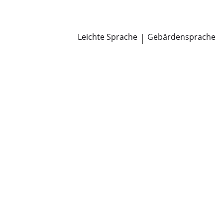
Newsroom
Pressemitteilungen
Öffentliche Zustellungen
Leichte Sprache
|
Gebärdensprache