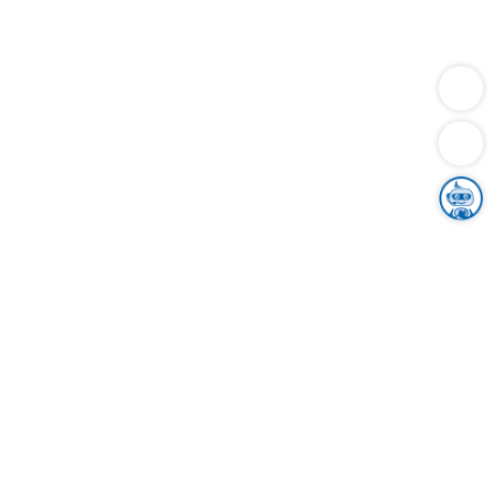
Dienstleistungen
Bauen
Lebensunterhalt & Soziales
Verkehr
Familie
Migration & Integration
Sicherheit & Ordnung
Wirtschaft
Gesundheit
Umwelt
Unsere Ämter
Landkreis & Verwaltung
Der Ortenaukreis
Gesundheit, Sicherheit & Soziales
Bildung
Zuwanderung
Ländlicher Raum
Klimaschutz
Tourismus
Bekanntmachungen
Gleichstellung von Frauen und Männern
Grenzüberschreitende Zusammenarbeit
Kreistag
Kreistagsinformationssystem
Kreisrecht
Kreistagswahl
Karriere
Stellenangebote
Eventkalender
Ausbildung
Studium
Praktikum
Freiwilligendienst
Unser Leitbild