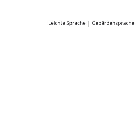
Newsroom
Pressemitteilungen
Öffentliche Zustellungen
Leichte Sprache
|
Gebärdensprache