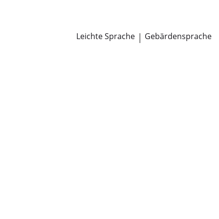
Newsroom
Pressemitteilungen
Öffentliche Zustellungen
Leichte Sprache
|
Gebärdensprache