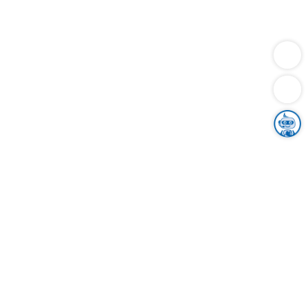
Dienstleistungen
Bauen
Lebensunterhalt & Soziales
Verkehr
Familie
Migration & Integration
Sicherheit & Ordnung
Wirtschaft
Gesundheit
Umwelt
Unsere Ämter
Landkreis & Verwaltung
Der Ortenaukreis
Gesundheit, Sicherheit & Soziales
Bildung
Zuwanderung
Ländlicher Raum
Klimaschutz
Tourismus
Bekanntmachungen
Gleichstellung von Frauen und Männern
Grenzüberschreitende Zusammenarbeit
Kreistag
Kreistagsinformationssystem
Kreisrecht
Kreistagswahl
Karriere
Stellenangebote
Eventkalender
Ausbildung
Studium
Praktikum
Freiwilligendienst
Unser Leitbild