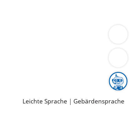
ung
Wirtschaft
Gesundheit
Umwelt
limaschutz
Tourismus
Bekanntmachungen
ild
Leichte Sprache
|
Gebärdensprache