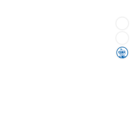
Dienstleistungen
Bauen
Lebensunterhalt & Soziales
Verkehr
Familie
Migration & Integration
Sicherheit & Ordnung
Wirtschaft
Gesundheit
Umwelt
Unsere Ämter
Landkreis & Verwaltung
Der Ortenaukreis
Gesundheit, Sicherheit & Soziales
Bildung
Zuwanderung
Ländlicher Raum
Klimaschutz
Tourismus
Bekanntmachungen
Gleichstellung von Frauen und Männern
Grenzüberschreitende Zusammenarbeit
Kreistag
Kreistagsinformationssystem
Kreisrecht
Kreistagswahl
Karriere
Stellenangebote
Eventkalender
Ausbildung
Studium
Praktikum
Freiwilligendienst
Unser Leitbild