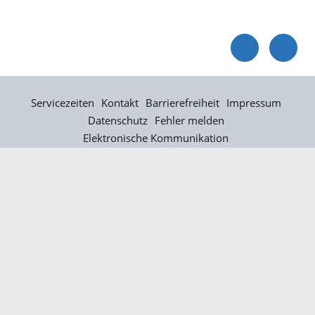
Servicezeiten
Kontakt
Barrierefreiheit
Impressum
Datenschutz
Fehler melden
Elektronische Kommunikation
Kontakt
Landratsamt Ortenaukreis
Badstraße 20
77652 Offenburg
Telefon: 0781 805-0