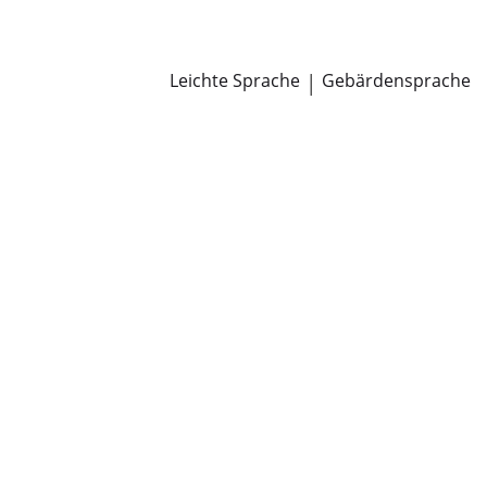
Newsroom
Pressemitteilungen
Öffentliche Zustellungen
Leichte Sprache
|
Gebärdensprache