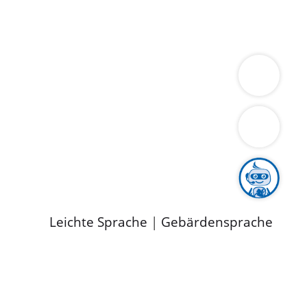
ung
Wirtschaft
Gesundheit
Umwelt
limaschutz
Tourismus
Bekanntmachungen
ild
Leichte Sprache
|
Gebärdensprache