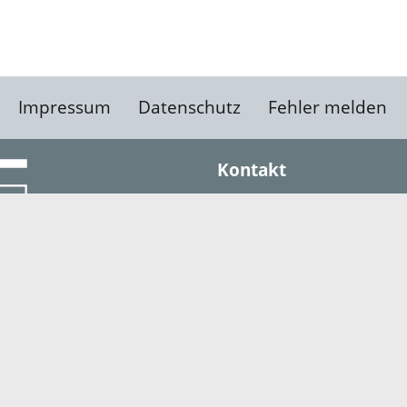
Impressum
Datenschutz
Fehler melden
Kontakt
Landratsamt Ortenauk
Badstraße 20
77652 Offenburg
Telefon: 0781 805-0
Fax: 0781 805-1211
E-Mail senden