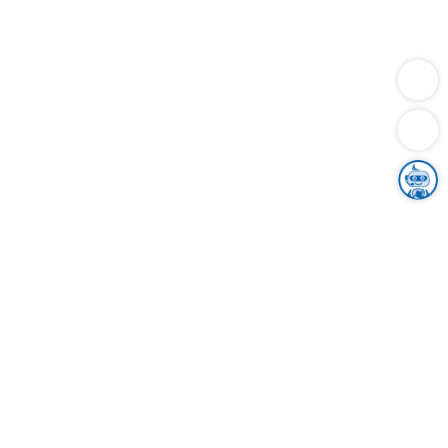
Dienstleistungen
Bauen
Lebensunterhalt & Soziales
Verkehr
Familie
Migration & Integration
Sicherheit & Ordnung
Wirtschaft
Gesundheit
Umwelt
Unsere Ämter
Landkreis & Verwaltung
Der Ortenaukreis
Gesundheit, Sicherheit & Soziales
Bildung
Zuwanderung
Ländlicher Raum
Klimaschutz
Tourismus
Bekanntmachungen
Gleichstellung von Frauen und Männern
Grenzüberschreitende Zusammenarbeit
Kreistag
Kreistagsinformationssystem
Kreisrecht
Kreistagswahl
Karriere
Stellenangebote
Eventkalender
Ausbildung
Studium
Praktikum
Freiwilligendienst
Unser Leitbild