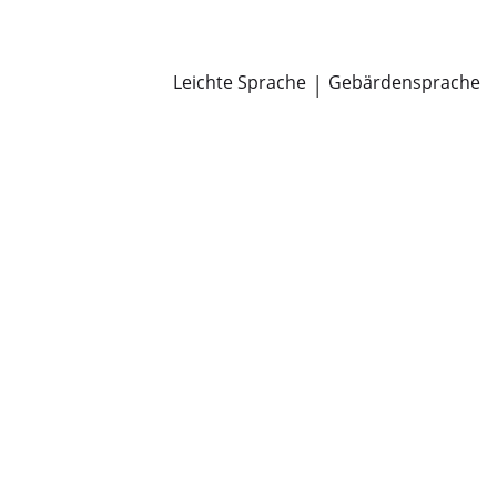
Newsroom
Pressemitteilungen
Öffentliche Zustellungen
Leichte Sprache
|
Gebärdensprache