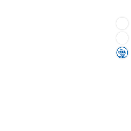
Dienstleistungen
Bauen
Lebensunterhalt & Soziales
Verkehr
Familie
Migration & Integration
Sicherheit & Ordnung
Wirtschaft
Gesundheit
Umwelt
Unsere Ämter
Landkreis & Verwaltung
Der Ortenaukreis
Gesundheit, Sicherheit & Soziales
Bildung
Zuwanderung
Ländlicher Raum
Klimaschutz
Tourismus
Bekanntmachungen
Gleichstellung von Frauen und Männern
Grenzüberschreitende Zusammenarbeit
Kreistag
Kreistagsinformationssystem
Kreisrecht
Kreistagswahl
Karriere
Stellenangebote
Eventkalender
Ausbildung
Studium
Praktikum
Freiwilligendienst
Unser Leitbild