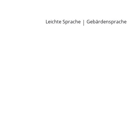
Newsroom
Pressemitteilungen
Öffentliche Zustellungen
Leichte Sprache
|
Gebärdensprache