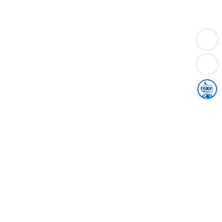
Dienstleistungen
Bauen
Lebensunterhalt & Soziales
Verkehr
Familie
Migration & Integration
Sicherheit & Ordnung
Wirtschaft
Gesundheit
Umwelt
Unsere Ämter
Landkreis & Verwaltung
Der Ortenaukreis
Gesundheit, Sicherheit & Soziales
Bildung
Zuwanderung
Ländlicher Raum
Klimaschutz
Tourismus
Bekanntmachungen
Gleichstellung von Frauen und Männern
Grenzüberschreitende Zusammenarbeit
Kreistag
Kreistagsinformationssystem
Kreisrecht
Kreistagswahl
Karriere
Stellenangebote
Eventkalender
Ausbildung
Studium
Praktikum
Freiwilligendienst
Unser Leitbild