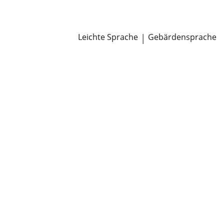
Newsroom
Pressemitteilungen
Öffentliche Zustellungen
Leichte Sprache
|
Gebärdensprache