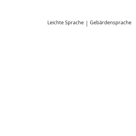
Newsroom
Pressemitteilungen
Öffentliche Zustellungen
Leichte Sprache
|
Gebärdensprache