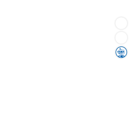
Dienstleistungen
Bauen
Lebensunterhalt & Soziales
Verkehr
Familie
Migration & Integration
Sicherheit & Ordnung
Wirtschaft
Gesundheit
Umwelt
Unsere Ämter
Landkreis & Verwaltung
Der Ortenaukreis
Gesundheit, Sicherheit & Soziales
Bildung
Zuwanderung
Ländlicher Raum
Klimaschutz
Tourismus
Bekanntmachungen
Gleichstellung von Frauen und Männern
Grenzüberschreitende Zusammenarbeit
Kreistag
Kreistagsinformationssystem
Kreisrecht
Kreistagswahl
Karriere
Stellenangebote
Eventkalender
Ausbildung
Studium
Praktikum
Freiwilligendienst
Unser Leitbild