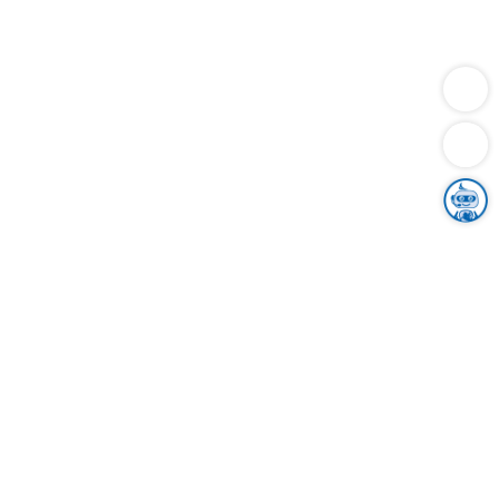
Dienstleistungen
Bauen
Lebensunterhalt & Soziales
Verkehr
Familie
Migration & Integration
Sicherheit & Ordnung
Wirtschaft
Gesundheit
Umwelt
Unsere Ämter
Landkreis & Verwaltung
Der Ortenaukreis
Gesundheit, Sicherheit & Soziales
Bildung
Zuwanderung
Ländlicher Raum
Klimaschutz
Tourismus
Bekanntmachungen
Gleichstellung von Frauen und Männern
Grenzüberschreitende Zusammenarbeit
Kreistag
Kreistagsinformationssystem
Kreisrecht
Kreistagswahl
Karriere
Stellenangebote
Eventkalender
Ausbildung
Studium
Praktikum
Freiwilligendienst
Unser Leitbild