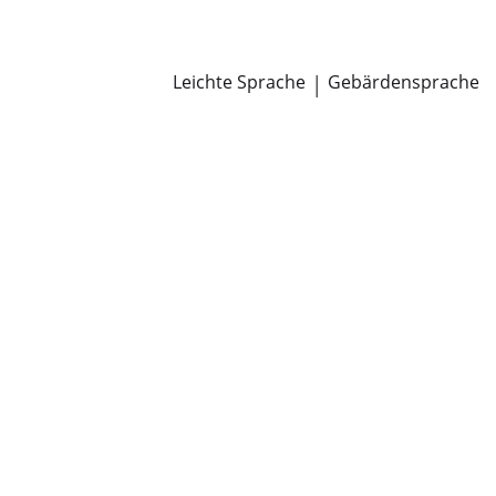
Newsroom
Pressemitteilungen
Öffentliche Zustellungen
Leichte Sprache
|
Gebärdensprache