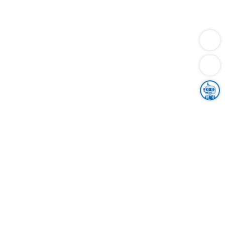
Dienstleistungen
Bauen
Lebensunterhalt & Soziales
Verkehr
Familie
Migration & Integration
Sicherheit & Ordnung
Wirtschaft
Gesundheit
Umwelt
Unsere Ämter
Landkreis & Verwaltung
Der Ortenaukreis
Gesundheit, Sicherheit & Soziales
Bildung
Zuwanderung
Ländlicher Raum
Klimaschutz
Tourismus
Bekanntmachungen
Gleichstellung von Frauen und Männern
Grenzüberschreitende Zusammenarbeit
Kreistag
Kreistagsinformationssystem
Kreisrecht
Kreistagswahl
Karriere
Stellenangebote
Eventkalender
Ausbildung
Studium
Praktikum
Freiwilligendienst
Unser Leitbild