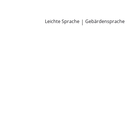
Newsroom
Pressemitteilungen
Öffentliche Zustellungen
Leichte Sprache
|
Gebärdensprache