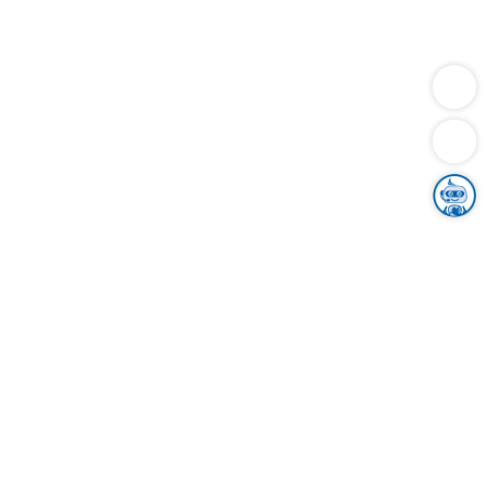
Dienstleistungen
Bauen
Lebensunterhalt & Soziales
Verkehr
Familie
Migration & Integration
Sicherheit & Ordnung
Wirtschaft
Gesundheit
Umwelt
Unsere Ämter
Landkreis & Verwaltung
Der Ortenaukreis
Gesundheit, Sicherheit & Soziales
Bildung
Zuwanderung
Ländlicher Raum
Klimaschutz
Tourismus
Bekanntmachungen
Gleichstellung von Frauen und Männern
Grenzüberschreitende Zusammenarbeit
Kreistag
Kreistagsinformationssystem
Kreisrecht
Kreistagswahl
Karriere
Stellenangebote
Eventkalender
Ausbildung
Studium
Praktikum
Freiwilligendienst
Unser Leitbild