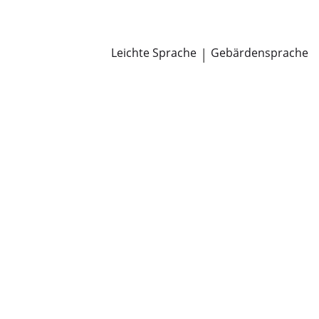
Newsroom
Pressemitteilungen
Öffentliche Zustellungen
Leichte Sprache
|
Gebärdensprache