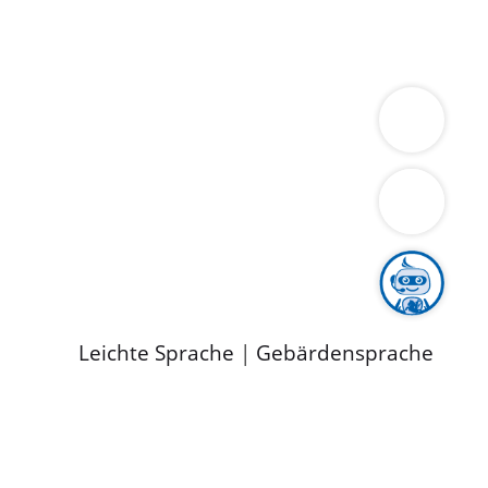
ung
Wirtschaft
Gesundheit
Umwelt
limaschutz
Tourismus
Bekanntmachungen
ild
Leichte Sprache
|
Gebärdensprache