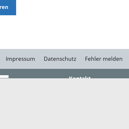
eren
Impressum
Datenschutz
Fehler melden
Kontakt
Landratsamt Ortenauk
Badstraße 20
77652 Offenburg
Telefon: 0781 805-0
Fax: 0781 805-1211