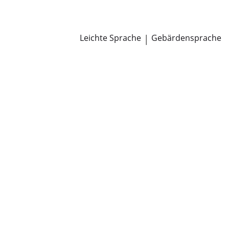
Newsroom
Pressemitteilungen
Öffentliche Zustellungen
Leichte Sprache
|
Gebärdensprache