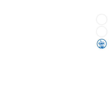
Dienstleistungen
Bauen
Lebensunterhalt & Soziales
Verkehr
Familie
Migration & Integration
Sicherheit & Ordnung
Wirtschaft
Gesundheit
Umwelt
Unsere Ämter
Landkreis & Verwaltung
Der Ortenaukreis
Gesundheit, Sicherheit & Soziales
Bildung
Zuwanderung
Ländlicher Raum
Klimaschutz
Tourismus
Bekanntmachungen
Gleichstellung von Frauen und Männern
Grenzüberschreitende Zusammenarbeit
Kreistag
Kreistagsinformationssystem
Kreisrecht
Kreistagswahl
Karriere
Stellenangebote
Eventkalender
Ausbildung
Studium
Praktikum
Freiwilligendienst
Unser Leitbild