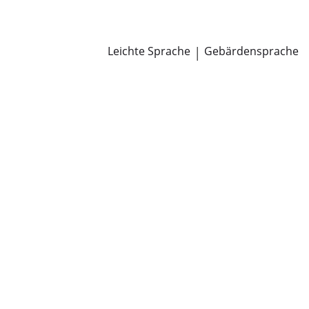
Newsroom
Pressemitteilungen
Öffentliche Zustellungen
Leichte Sprache
|
Gebärdensprache