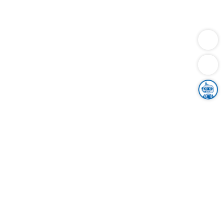
Dienstleistungen
Bauen
Lebensunterhalt & Soziales
Verkehr
Familie
Migration & Integration
Sicherheit & Ordnung
Wirtschaft
Gesundheit
Umwelt
Unsere Ämter
Landkreis & Verwaltung
Der Ortenaukreis
Gesundheit, Sicherheit & Soziales
Bildung
Zuwanderung
Ländlicher Raum
Klimaschutz
Tourismus
Bekanntmachungen
Gleichstellung von Frauen und Männern
Grenzüberschreitende Zusammenarbeit
Kreistag
Kreistagsinformationssystem
Kreisrecht
Kreistagswahl
Karriere
Stellenangebote
Eventkalender
Ausbildung
Studium
Praktikum
Freiwilligendienst
Unser Leitbild