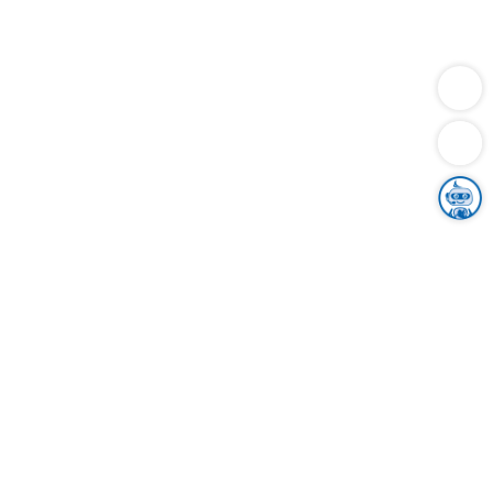
Dienstleistungen
Bauen
Lebensunterhalt & Soziales
Verkehr
Familie
Migration & Integration
Sicherheit & Ordnung
Wirtschaft
Gesundheit
Umwelt
Unsere Ämter
Landkreis & Verwaltung
Der Ortenaukreis
Gesundheit, Sicherheit & Soziales
Bildung
Zuwanderung
Ländlicher Raum
Klimaschutz
Tourismus
Bekanntmachungen
Gleichstellung von Frauen und Männern
Grenzüberschreitende Zusammenarbeit
Kreistag
Kreistagsinformationssystem
Kreisrecht
Kreistagswahl
Karriere
Stellenangebote
Eventkalender
Ausbildung
Studium
Praktikum
Freiwilligendienst
Unser Leitbild