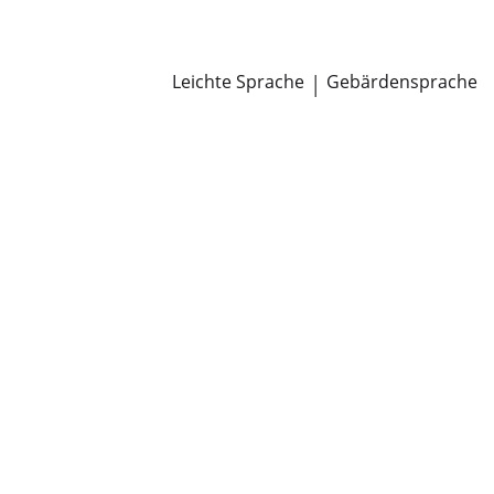
Newsroom
Pressemitteilungen
Öffentliche Zustellungen
Leichte Sprache
|
Gebärdensprache