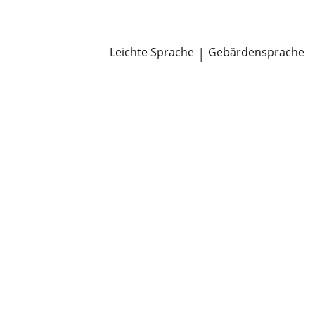
Newsroom
Pressemitteilungen
Öffentliche Zustellungen
Leichte Sprache
|
Gebärdensprache