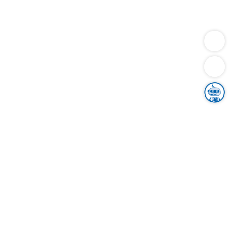
Dienstleistungen
Bauen
Lebensunterhalt & Soziales
Verkehr
Familie
Migration & Integration
Sicherheit & Ordnung
Wirtschaft
Gesundheit
Umwelt
Unsere Ämter
Landkreis & Verwaltung
Der Ortenaukreis
Gesundheit, Sicherheit & Soziales
Bildung
Zuwanderung
Ländlicher Raum
Klimaschutz
Tourismus
Bekanntmachungen
Gleichstellung von Frauen und Männern
Grenzüberschreitende Zusammenarbeit
Kreistag
Kreistagsinformationssystem
Kreisrecht
Kreistagswahl
Karriere
Stellenangebote
Eventkalender
Ausbildung
Studium
Praktikum
Freiwilligendienst
Unser Leitbild