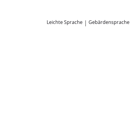
Newsroom
Pressemitteilungen
Öffentliche Zustellungen
Leichte Sprache
|
Gebärdensprache