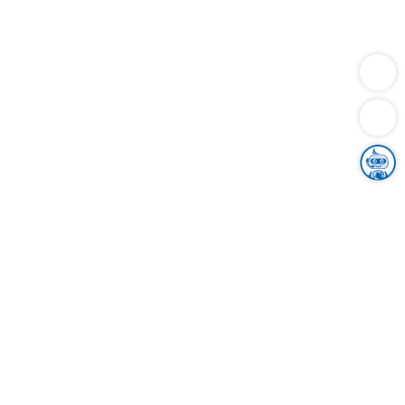
Dienstleistungen
Bauen
Lebensunterhalt & Soziales
Verkehr
Familie
Migration & Integration
Sicherheit & Ordnung
Wirtschaft
Gesundheit
Umwelt
Unsere Ämter
Landkreis & Verwaltung
Der Ortenaukreis
Gesundheit, Sicherheit & Soziales
Bildung
Zuwanderung
Ländlicher Raum
Klimaschutz
Tourismus
Bekanntmachungen
Gleichstellung von Frauen und Männern
Grenzüberschreitende Zusammenarbeit
Kreistag
Kreistagsinformationssystem
Kreisrecht
Kreistagswahl
Karriere
Stellenangebote
Eventkalender
Ausbildung
Studium
Praktikum
Freiwilligendienst
Unser Leitbild