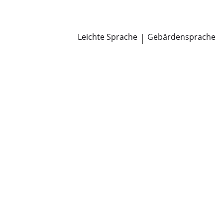
Newsroom
Pressemitteilungen
Öffentliche Zustellungen
Leichte Sprache
|
Gebärdensprache