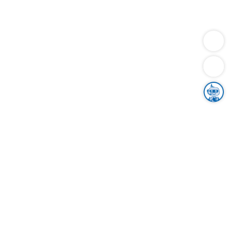
Dienstleistungen
Bauen
Lebensunterhalt & Soziales
Verkehr
Familie
Migration & Integration
Sicherheit & Ordnung
Wirtschaft
Gesundheit
Umwelt
Unsere Ämter
Landkreis & Verwaltung
Der Ortenaukreis
Gesundheit, Sicherheit & Soziales
Bildung
Zuwanderung
Ländlicher Raum
Klimaschutz
Tourismus
Bekanntmachungen
Gleichstellung von Frauen und Männern
Grenzüberschreitende Zusammenarbeit
Kreistag
Kreistagsinformationssystem
Kreisrecht
Kreistagswahl
Karriere
Stellenangebote
Eventkalender
Ausbildung
Studium
Praktikum
Freiwilligendienst
Unser Leitbild