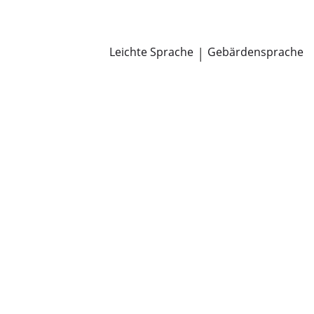
Newsroom
Pressemitteilungen
Öffentliche Zustellungen
Leichte Sprache
|
Gebärdensprache