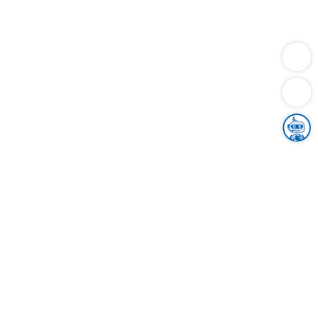
Dienstleistungen
Bauen
Lebensunterhalt & Soziales
Verkehr
Familie
Migration & Integration
Sicherheit & Ordnung
Wirtschaft
Gesundheit
Umwelt
Unsere Ämter
Landkreis & Verwaltung
Der Ortenaukreis
Gesundheit, Sicherheit & Soziales
Bildung
Zuwanderung
Ländlicher Raum
Klimaschutz
Tourismus
Bekanntmachungen
Gleichstellung von Frauen und Männern
Grenzüberschreitende Zusammenarbeit
Kreistag
Kreistagsinformationssystem
Kreisrecht
Kreistagswahl
Karriere
Stellenangebote
Eventkalender
Ausbildung
Studium
Praktikum
Freiwilligendienst
Unser Leitbild