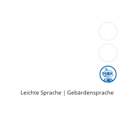
ung
Wirtschaft
Gesundheit
Umwelt
limaschutz
Tourismus
Bekanntmachungen
ild
Leichte Sprache
|
Gebärdensprache