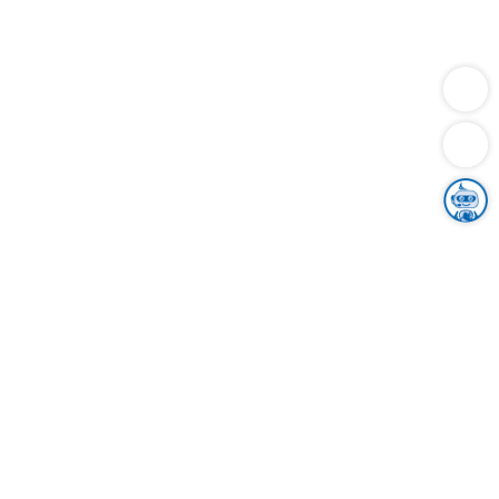
Dienstleistungen
Bauen
Lebensunterhalt & Soziales
Verkehr
Familie
Migration & Integration
Sicherheit & Ordnung
Wirtschaft
Gesundheit
Umwelt
Unsere Ämter
Landkreis & Verwaltung
Der Ortenaukreis
Gesundheit, Sicherheit & Soziales
Bildung
Zuwanderung
Ländlicher Raum
Klimaschutz
Tourismus
Bekanntmachungen
Gleichstellung von Frauen und Männern
Grenzüberschreitende Zusammenarbeit
Kreistag
Kreistagsinformationssystem
Kreisrecht
Kreistagswahl
Karriere
Stellenangebote
Eventkalender
Ausbildung
Studium
Praktikum
Freiwilligendienst
Unser Leitbild