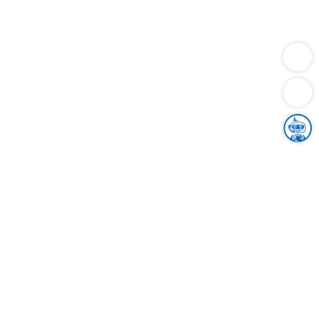
Dienstleistungen
Bauen
Lebensunterhalt & Soziales
Verkehr
Familie
Migration & Integration
Sicherheit & Ordnung
Wirtschaft
Gesundheit
Umwelt
Unsere Ämter
Landkreis & Verwaltung
Der Ortenaukreis
Gesundheit, Sicherheit & Soziales
Bildung
Zuwanderung
Ländlicher Raum
Klimaschutz
Tourismus
Bekanntmachungen
Gleichstellung von Frauen und Männern
Grenzüberschreitende Zusammenarbeit
Kreistag
Kreistagsinformationssystem
Kreisrecht
Kreistagswahl
Karriere
Stellenangebote
Eventkalender
Ausbildung
Studium
Praktikum
Freiwilligendienst
Unser Leitbild