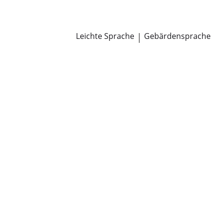
Newsroom
Pressemitteilungen
Öffentliche Zustellungen
Leichte Sprache
|
Gebärdensprache