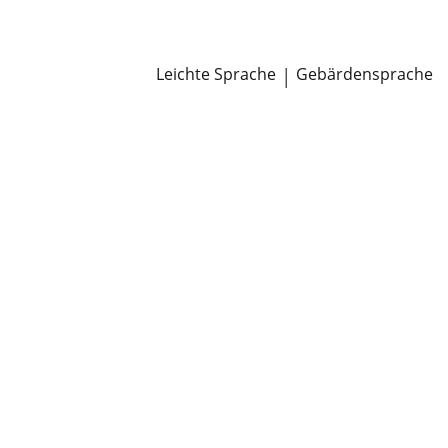
Newsroom
Pressemitteilungen
Öffentliche Zustellungen
Leichte Sprache
|
Gebärdensprache