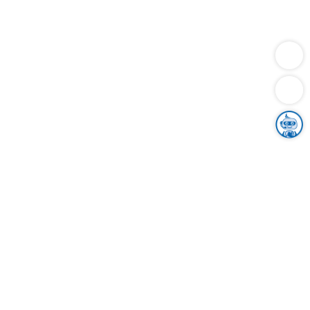
Dienstleistungen
Bauen
Lebensunterhalt & Soziales
Verkehr
Familie
Migration & Integration
Sicherheit & Ordnung
Wirtschaft
Gesundheit
Umwelt
Unsere Ämter
Landkreis & Verwaltung
Der Ortenaukreis
Gesundheit, Sicherheit & Soziales
Bildung
Zuwanderung
Ländlicher Raum
Klimaschutz
Tourismus
Bekanntmachungen
Gleichstellung von Frauen und Männern
Grenzüberschreitende Zusammenarbeit
Kreistag
Kreistagsinformationssystem
Kreisrecht
Kreistagswahl
Karriere
Stellenangebote
Eventkalender
Ausbildung
Studium
Praktikum
Freiwilligendienst
Unser Leitbild