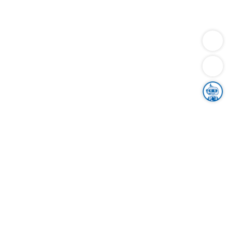
Dienstleistungen
Bauen
Lebensunterhalt & Soziales
Verkehr
Familie
Migration & Integration
Sicherheit & Ordnung
Wirtschaft
Gesundheit
Umwelt
Unsere Ämter
Landkreis & Verwaltung
Der Ortenaukreis
Gesundheit, Sicherheit & Soziales
Bildung
Zuwanderung
Ländlicher Raum
Klimaschutz
Tourismus
Bekanntmachungen
Gleichstellung von Frauen und Männern
Grenzüberschreitende Zusammenarbeit
Kreistag
Kreistagsinformationssystem
Kreisrecht
Kreistagswahl
Karriere
Stellenangebote
Eventkalender
Ausbildung
Studium
Praktikum
Freiwilligendienst
Unser Leitbild