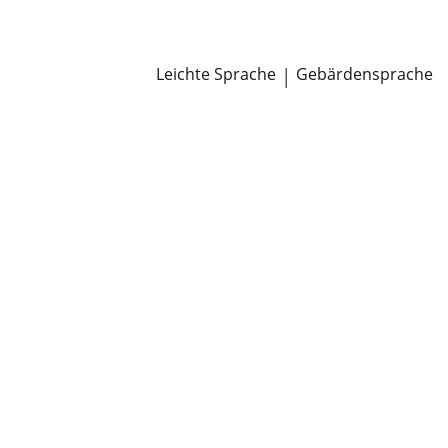
Newsroom
Pressemitteilungen
Öffentliche Zustellungen
Leichte Sprache
|
Gebärdensprache