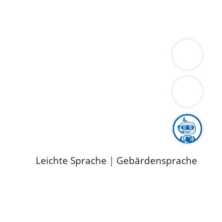
ung
Wirtschaft
Gesundheit
Umwelt
limaschutz
Tourismus
Bekanntmachungen
ild
Leichte Sprache
|
Gebärdensprache