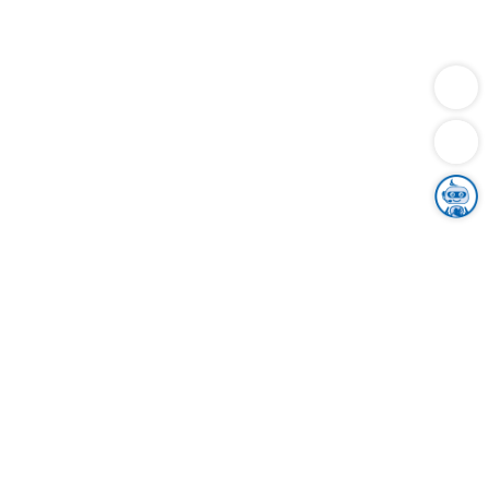
Dienstleistungen
Bauen
Lebensunterhalt & Soziales
Verkehr
Familie
Migration & Integration
Sicherheit & Ordnung
Wirtschaft
Gesundheit
Umwelt
Unsere Ämter
Landkreis & Verwaltung
Der Ortenaukreis
Gesundheit, Sicherheit & Soziales
Bildung
Zuwanderung
Ländlicher Raum
Klimaschutz
Tourismus
Bekanntmachungen
Gleichstellung von Frauen und Männern
Grenzüberschreitende Zusammenarbeit
Kreistag
Kreistagsinformationssystem
Kreisrecht
Kreistagswahl
Karriere
Stellenangebote
Eventkalender
Ausbildung
Studium
Praktikum
Freiwilligendienst
Unser Leitbild