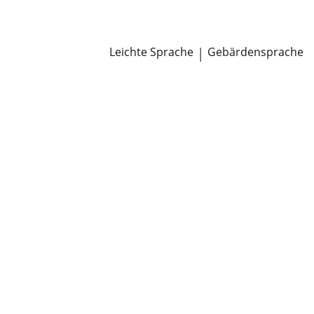
Newsroom
Pressemitteilungen
Öffentliche Zustellungen
Leichte Sprache
|
Gebärdensprache