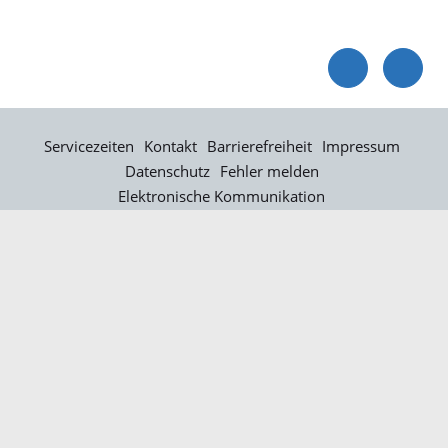
Servicezeiten
Kontakt
Barrierefreiheit
Impressum
Datenschutz
Fehler melden
Elektronische Kommunikation
Kontakt
Landratsamt Ortenaukreis
Badstraße 20
77652 Offenburg
Telefon: 0781 805-0