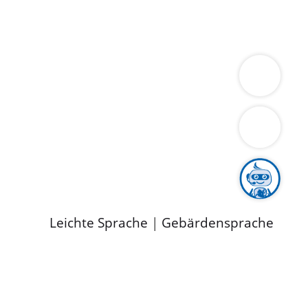
ung
Wirtschaft
Gesundheit
Umwelt
limaschutz
Tourismus
Bekanntmachungen
ild
Leichte Sprache
|
Gebärdensprache