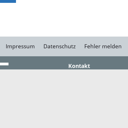
Impressum
Datenschutz
Fehler melden
Kontakt
Landratsamt Ortenauk
Badstraße 20
77652 Offenburg
Telefon: 0781 805-0
Fax: 0781 805-1211
E-Mail senden