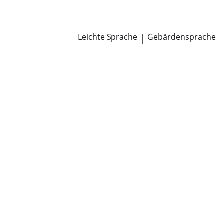
Newsroom
Pressemitteilungen
Öffentliche Zustellungen
Leichte Sprache
|
Gebärdensprache