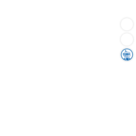
Dienstleistungen
Bauen
Lebensunterhalt & Soziales
Verkehr
Familie
Migration & Integration
Sicherheit & Ordnung
Wirtschaft
Gesundheit
Umwelt
Unsere Ämter
Landkreis & Verwaltung
Der Ortenaukreis
Gesundheit, Sicherheit & Soziales
Bildung
Zuwanderung
Ländlicher Raum
Klimaschutz
Tourismus
Bekanntmachungen
Gleichstellung von Frauen und Männern
Grenzüberschreitende Zusammenarbeit
Kreistag
Kreistagsinformationssystem
Kreisrecht
Kreistagswahl
Karriere
Stellenangebote
Eventkalender
Ausbildung
Studium
Praktikum
Freiwilligendienst
Unser Leitbild