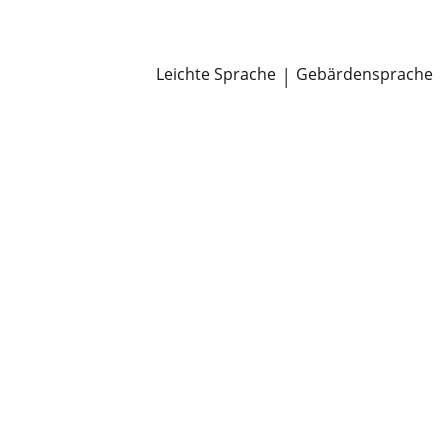
Newsroom
Pressemitteilungen
Öffentliche Zustellungen
Leichte Sprache
|
Gebärdensprache