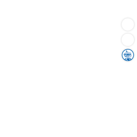
Dienstleistungen
Bauen
Lebensunterhalt & Soziales
Verkehr
Familie
Migration & Integration
Sicherheit & Ordnung
Wirtschaft
Gesundheit
Umwelt
Unsere Ämter
Landkreis & Verwaltung
Der Ortenaukreis
Gesundheit, Sicherheit & Soziales
Bildung
Zuwanderung
Ländlicher Raum
Klimaschutz
Tourismus
Bekanntmachungen
Gleichstellung von Frauen und Männern
Grenzüberschreitende Zusammenarbeit
Kreistag
Kreistagsinformationssystem
Kreisrecht
Kreistagswahl
Karriere
Stellenangebote
Eventkalender
Ausbildung
Studium
Praktikum
Freiwilligendienst
Unser Leitbild