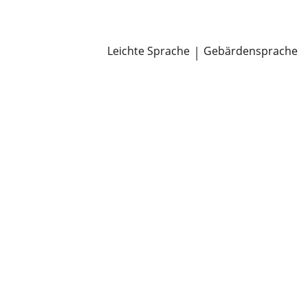
Newsroom
Pressemitteilungen
Öffentliche Zustellungen
Leichte Sprache
|
Gebärdensprache