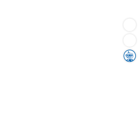
Dienstleistungen
Bauen
Lebensunterhalt & Soziales
Verkehr
Familie
Migration & Integration
Sicherheit & Ordnung
Wirtschaft
Gesundheit
Umwelt
Unsere Ämter
Landkreis & Verwaltung
Der Ortenaukreis
Gesundheit, Sicherheit & Soziales
Bildung
Zuwanderung
Ländlicher Raum
Klimaschutz
Tourismus
Bekanntmachungen
Gleichstellung von Frauen und Männern
Grenzüberschreitende Zusammenarbeit
Kreistag
Kreistagsinformationssystem
Kreisrecht
Kreistagswahl
Karriere
Stellenangebote
Eventkalender
Ausbildung
Studium
Praktikum
Freiwilligendienst
Unser Leitbild