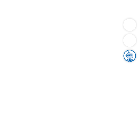
Dienstleistungen
Bauen
Lebensunterhalt & Soziales
Verkehr
Familie
Migration & Integration
Sicherheit & Ordnung
Wirtschaft
Gesundheit
Umwelt
Unsere Ämter
Landkreis & Verwaltung
Der Ortenaukreis
Gesundheit, Sicherheit & Soziales
Bildung
Zuwanderung
Ländlicher Raum
Klimaschutz
Tourismus
Bekanntmachungen
Gleichstellung von Frauen und Männern
Grenzüberschreitende Zusammenarbeit
Kreistag
Kreistagsinformationssystem
Kreisrecht
Kreistagswahl
Karriere
Stellenangebote
Eventkalender
Ausbildung
Studium
Praktikum
Freiwilligendienst
Unser Leitbild