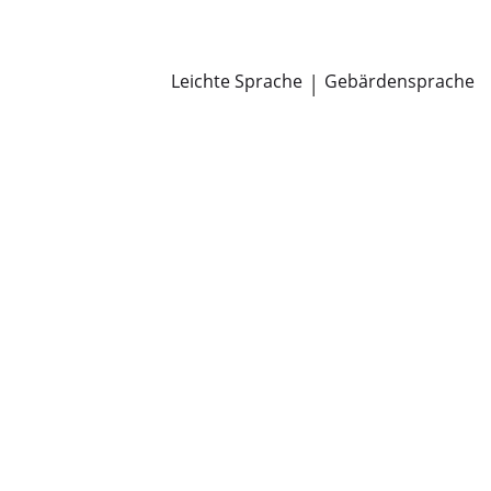
Newsroom
Pressemitteilungen
Öffentliche Zustellungen
Leichte Sprache
|
Gebärdensprache