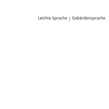
Newsroom
Pressemitteilungen
Öffentliche Zustellungen
Leichte Sprache
|
Gebärdensprache