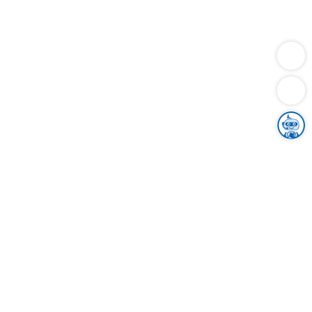
Dienstleistungen
Bauen
Lebensunterhalt & Soziales
Verkehr
Familie
Migration & Integration
Sicherheit & Ordnung
Wirtschaft
Gesundheit
Umwelt
Unsere Ämter
Landkreis & Verwaltung
Der Ortenaukreis
Gesundheit, Sicherheit & Soziales
Bildung
Zuwanderung
Ländlicher Raum
Klimaschutz
Tourismus
Bekanntmachungen
Gleichstellung von Frauen und Männern
Grenzüberschreitende Zusammenarbeit
Kreistag
Kreistagsinformationssystem
Kreisrecht
Kreistagswahl
Karriere
Stellenangebote
Eventkalender
Ausbildung
Studium
Praktikum
Freiwilligendienst
Unser Leitbild