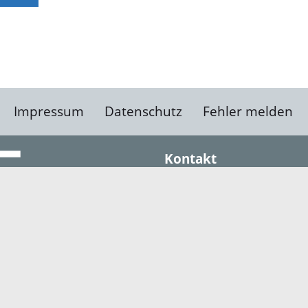
Impressum
Datenschutz
Fehler melden
Kontakt
Landratsamt Ortenauk
Badstraße 20
77652 Offenburg
Telefon: 0781 805-0
Fax: 0781 805-1211
E-Mail senden