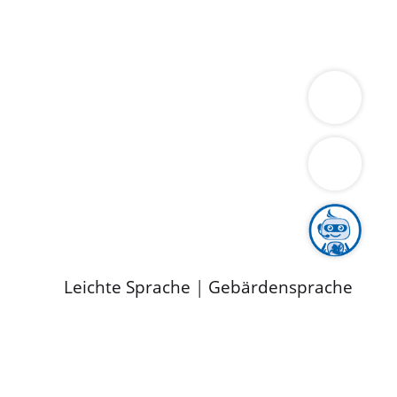
ung
Wirtschaft
Gesundheit
Umwelt
limaschutz
Tourismus
Bekanntmachungen
ild
Leichte Sprache
|
Gebärdensprache