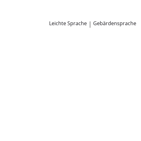
Newsroom
Pressemitteilungen
Öffentliche Zustellungen
Leichte Sprache
|
Gebärdensprache