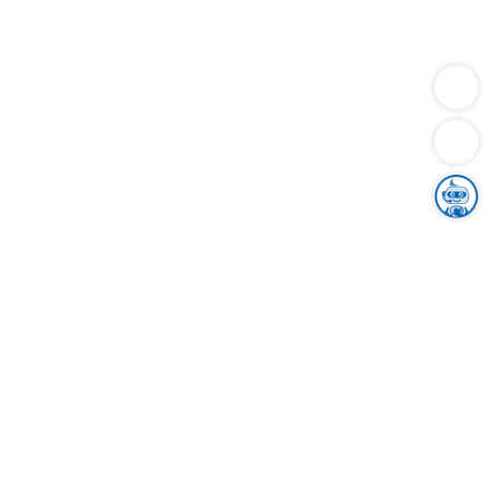
Dienstleistungen
Bauen
Lebensunterhalt & Soziales
Verkehr
Familie
Migration & Integration
Sicherheit & Ordnung
Wirtschaft
Gesundheit
Umwelt
Unsere Ämter
Landkreis & Verwaltung
Der Ortenaukreis
Gesundheit, Sicherheit & Soziales
Bildung
Zuwanderung
Ländlicher Raum
Klimaschutz
Tourismus
Bekanntmachungen
Gleichstellung von Frauen und Männern
Grenzüberschreitende Zusammenarbeit
Kreistag
Kreistagsinformationssystem
Kreisrecht
Kreistagswahl
Karriere
Stellenangebote
Eventkalender
Ausbildung
Studium
Praktikum
Freiwilligendienst
Unser Leitbild