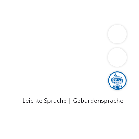
ung
Wirtschaft
Gesundheit
Umwelt
limaschutz
Tourismus
Bekanntmachungen
ild
Leichte Sprache
|
Gebärdensprache