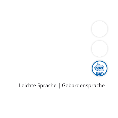
ung
Wirtschaft
Gesundheit
Umwelt
limaschutz
Tourismus
Bekanntmachungen
ild
Leichte Sprache
|
Gebärdensprache