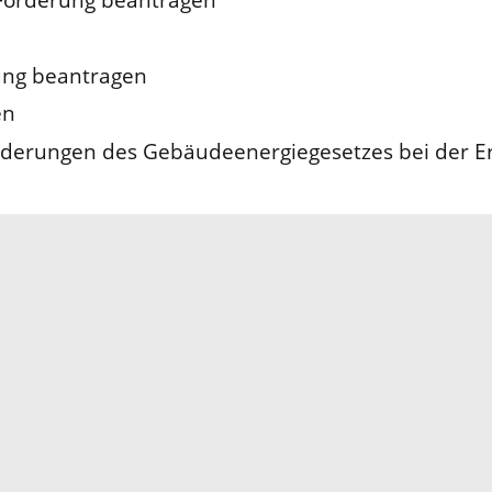
ung beantragen
en
forderungen des Gebäudeenergiegesetzes bei der 
Impressum
Datenschutz
Fehler melden
Kontakt
Landratsamt Ortenauk
Badstraße 20