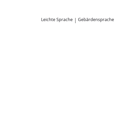
Newsroom
Pressemitteilungen
Öffentliche Zustellungen
Leichte Sprache
|
Gebärdensprache