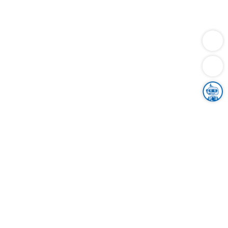
Dienstleistungen
Bauen
Lebensunterhalt & Soziales
Verkehr
Familie
Migration & Integration
Sicherheit & Ordnung
Wirtschaft
Gesundheit
Umwelt
Unsere Ämter
Landkreis & Verwaltung
Der Ortenaukreis
Gesundheit, Sicherheit & Soziales
Bildung
Zuwanderung
Ländlicher Raum
Klimaschutz
Tourismus
Bekanntmachungen
Gleichstellung von Frauen und Männern
Grenzüberschreitende Zusammenarbeit
Kreistag
Kreistagsinformationssystem
Kreisrecht
Kreistagswahl
Karriere
Stellenangebote
Eventkalender
Ausbildung
Studium
Praktikum
Freiwilligendienst
Unser Leitbild