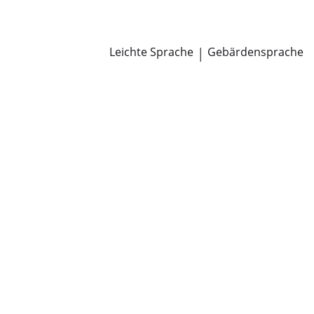
Newsroom
Pressemitteilungen
Öffentliche Zustellungen
Leichte Sprache
|
Gebärdensprache