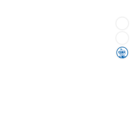
Dienstleistungen
Bauen
Lebensunterhalt & Soziales
Verkehr
Familie
Migration & Integration
Sicherheit & Ordnung
Wirtschaft
Gesundheit
Umwelt
Unsere Ämter
Landkreis & Verwaltung
Der Ortenaukreis
Gesundheit, Sicherheit & Soziales
Bildung
Zuwanderung
Ländlicher Raum
Klimaschutz
Tourismus
Bekanntmachungen
Gleichstellung von Frauen und Männern
Grenzüberschreitende Zusammenarbeit
Kreistag
Kreistagsinformationssystem
Kreisrecht
Kreistagswahl
Karriere
Stellenangebote
Eventkalender
Ausbildung
Studium
Praktikum
Freiwilligendienst
Unser Leitbild