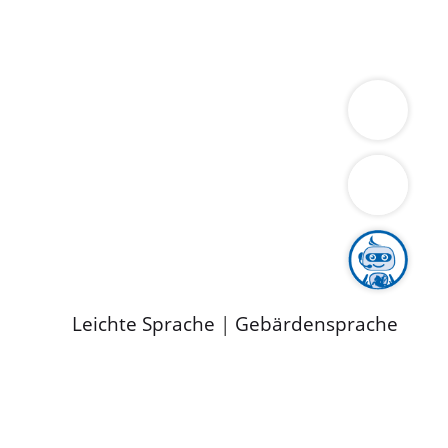
ung
Wirtschaft
Gesundheit
Umwelt
limaschutz
Tourismus
Bekanntmachungen
ild
Leichte Sprache
|
Gebärdensprache