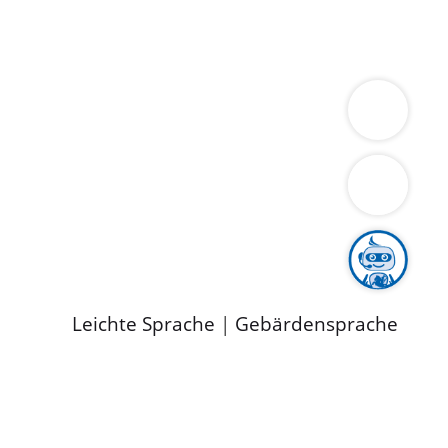
ung
Wirtschaft
Gesundheit
Umwelt
limaschutz
Tourismus
Bekanntmachungen
ild
Leichte Sprache
|
Gebärdensprache