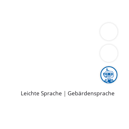
ung
Wirtschaft
Gesundheit
Umwelt
limaschutz
Tourismus
Bekanntmachungen
ild
Leichte Sprache
|
Gebärdensprache