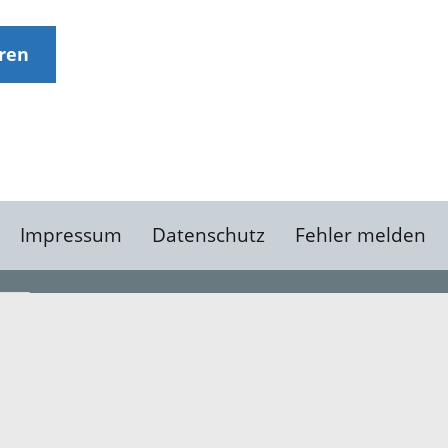
eren
Impressum
Datenschutz
Fehler melden
Kontakt
Landratsamt Ortenauk
Badstraße 20
77652 Offenburg
Telefon: 0781 805-0