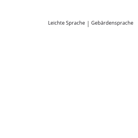
Newsroom
Pressemitteilungen
Öffentliche Zustellungen
Leichte Sprache
|
Gebärdensprache