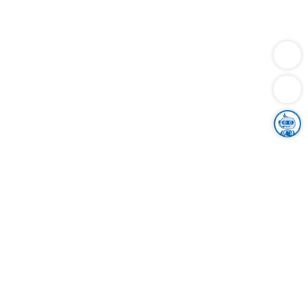
Dienstleistungen
Bauen
Lebensunterhalt & Soziales
Verkehr
Familie
Migration & Integration
Sicherheit & Ordnung
Wirtschaft
Gesundheit
Umwelt
Unsere Ämter
Landkreis & Verwaltung
Der Ortenaukreis
Gesundheit, Sicherheit & Soziales
Bildung
Zuwanderung
Ländlicher Raum
Klimaschutz
Tourismus
Bekanntmachungen
Gleichstellung von Frauen und Männern
Grenzüberschreitende Zusammenarbeit
Kreistag
Kreistagsinformationssystem
Kreisrecht
Kreistagswahl
Karriere
Stellenangebote
Eventkalender
Ausbildung
Studium
Praktikum
Freiwilligendienst
Unser Leitbild