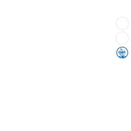
Dienstleistungen
Bauen
Lebensunterhalt & Soziales
Verkehr
Familie
Migration & Integration
Sicherheit & Ordnung
Wirtschaft
Gesundheit
Umwelt
Unsere Ämter
Landkreis & Verwaltung
Der Ortenaukreis
Gesundheit, Sicherheit & Soziales
Bildung
Zuwanderung
Ländlicher Raum
Klimaschutz
Tourismus
Bekanntmachungen
Gleichstellung von Frauen und Männern
Grenzüberschreitende Zusammenarbeit
Kreistag
Kreistagsinformationssystem
Kreisrecht
Kreistagswahl
Karriere
Stellenangebote
Eventkalender
Ausbildung
Studium
Praktikum
Freiwilligendienst
Unser Leitbild