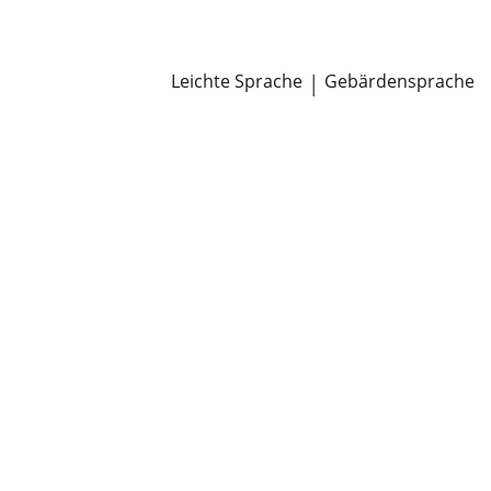
Newsroom
Pressemitteilungen
Öffentliche Zustellungen
Leichte Sprache
|
Gebärdensprache