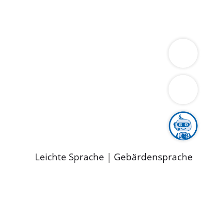
ung
Wirtschaft
Gesundheit
Umwelt
limaschutz
Tourismus
Bekanntmachungen
ild
Leichte Sprache
|
Gebärdensprache