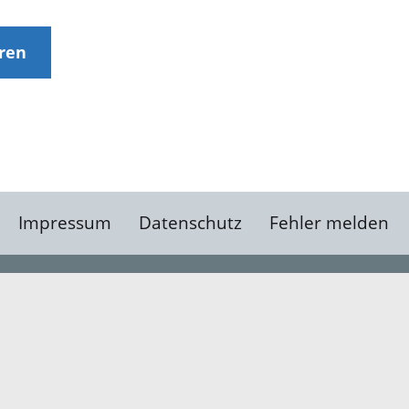
eren
Impressum
Datenschutz
Fehler melden
Kontakt
Landratsamt Ortenauk
Badstraße 20
77652 Offenburg