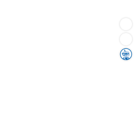
Dienstleistungen
Bauen
Lebensunterhalt & Soziales
Verkehr
Familie
Migration & Integration
Sicherheit & Ordnung
Wirtschaft
Gesundheit
Umwelt
Unsere Ämter
Landkreis & Verwaltung
Der Ortenaukreis
Gesundheit, Sicherheit & Soziales
Bildung
Zuwanderung
Ländlicher Raum
Klimaschutz
Tourismus
Bekanntmachungen
Gleichstellung von Frauen und Männern
Grenzüberschreitende Zusammenarbeit
Kreistag
Kreistagsinformationssystem
Kreisrecht
Kreistagswahl
Karriere
Stellenangebote
Eventkalender
Ausbildung
Studium
Praktikum
Freiwilligendienst
Unser Leitbild