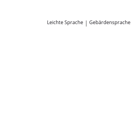
Newsroom
Pressemitteilungen
Öffentliche Zustellungen
Leichte Sprache
|
Gebärdensprache