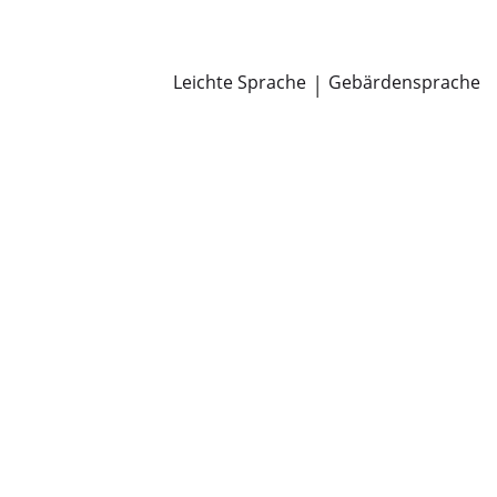
Newsroom
Pressemitteilungen
Öffentliche Zustellungen
Leichte Sprache
|
Gebärdensprache