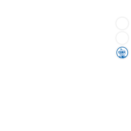
Dienstleistungen
Bauen
Lebensunterhalt & Soziales
Verkehr
Familie
Migration & Integration
Sicherheit & Ordnung
Wirtschaft
Gesundheit
Umwelt
Unsere Ämter
Landkreis & Verwaltung
Der Ortenaukreis
Gesundheit, Sicherheit & Soziales
Bildung
Zuwanderung
Ländlicher Raum
Klimaschutz
Tourismus
Bekanntmachungen
Gleichstellung von Frauen und Männern
Grenzüberschreitende Zusammenarbeit
Kreistag
Kreistagsinformationssystem
Kreisrecht
Kreistagswahl
Karriere
Stellenangebote
Eventkalender
Ausbildung
Studium
Praktikum
Freiwilligendienst
Unser Leitbild