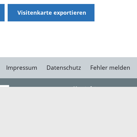
Visitenkarte exportieren
Impressum
Datenschutz
Fehler melden
Kontakt
Landratsamt Ortenauk
Badstraße 20
77652 Offenburg
Telefon: 0781 805-0