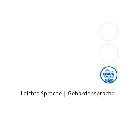
ung
Wirtschaft
Gesundheit
Umwelt
limaschutz
Tourismus
Bekanntmachungen
ild
Leichte Sprache
|
Gebärdensprache